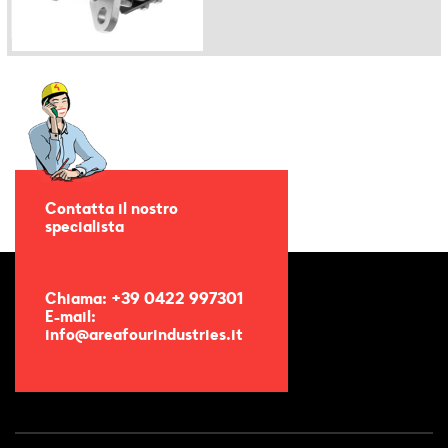
Contatta il nostro
specialista
Chiama: +39 0422 997301
E-mail:
info@areafourindustries.it