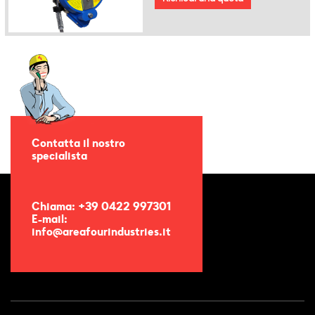
Contatta il nostro
specialista
Chiama: +39 0422 997301
E-mail:
info@areafourindustries.it